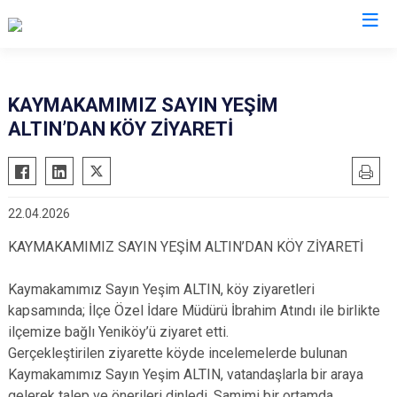
Tokat
KAYMAKAMIMIZ SAYIN YEŞİM
ALTIN’DAN KÖY ZİYARETİ
Almus
Reşadiye
Artova
Sulusaray
Başçiftlik
Turhal
22.04.2026
Erbaa
Yeşilyurt
KAYMAKAMIMIZ SAYIN YEŞİM ALTIN’DAN KÖY ZİYARETİ
Niksar
Zile
Pazar
Kaymakamımız Sayın Yeşim ALTIN, köy ziyaretleri
kapsamında; İlçe Özel İdare Müdürü İbrahim Atındı ile birlikte
ilçemize bağlı Yeniköy’ü ziyaret etti.
Gerçekleştirilen ziyarette köyde incelemelerde bulunan
Kaymakamımız Sayın Yeşim ALTIN, vatandaşlarla bir araya
gelerek talep ve önerileri dinledi. Samimi bir ortamda